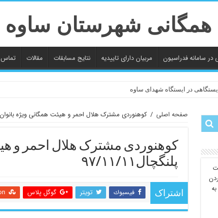
ی در سامانه فدراسیون
مربیان دارای تاییدیه
نتایج مسابقات
مقالات
تماس ب
یستگاهی در ایستگاه شهدای ساوه
صفحه اصلی
/
کوهنوردی مشترک هلال احمر و هیئت همگانی ویژه بانوان پلنگچال
کوهنوردی مشترک هلال احمر و هیئ
پلنگچال۹۷/۱۱/۱۱
یت
ردن
به
فيسبوك
تويتر
گوگل پلاس
on
اشتراک