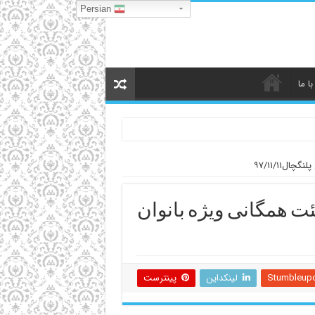
Persian
ا ما
۹۷/۱۱/۱۱
ت همگانی ویژه بانوان
Stumbleup
لینکداین
پینترست