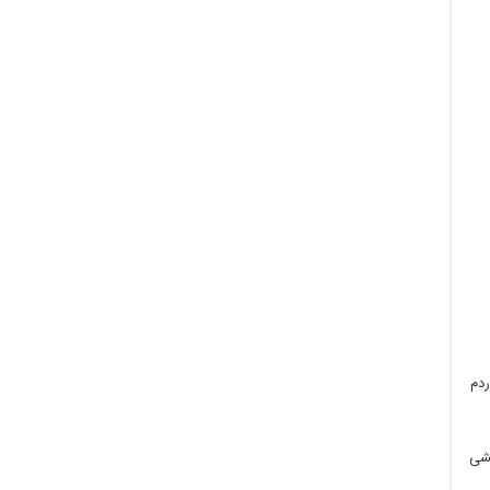
ردم
یشی